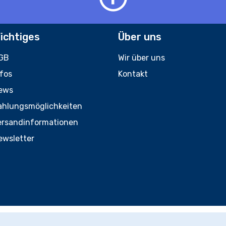
ichtiges
Über uns
GB
Wir über uns
nfos
Kontakt
ews
ahlungsmöglichkeiten
ersandinformationen
ewsletter
© runsIT.de 2020